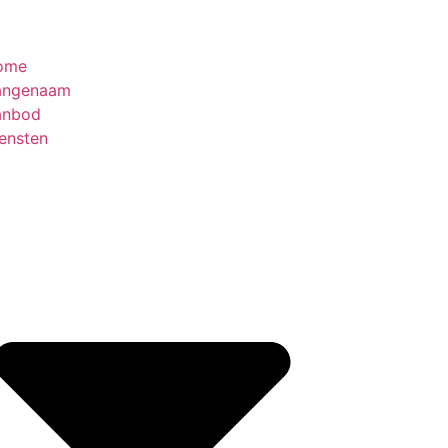
ome
angenaam
anbod
ensten