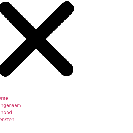
ome
angenaam
anbod
ensten