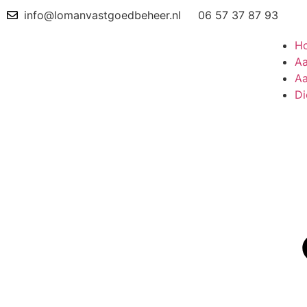
info@lomanvastgoedbeheer.nl
06 57 37 87 93
H
A
A
Di