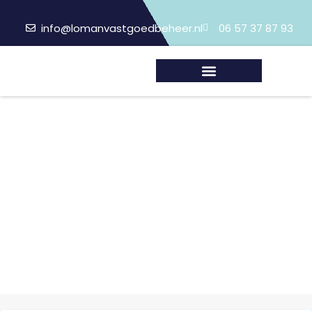
info@lomanvastgoedbeheer.nl
06 57 37 87 93
Klachten / Storingen
Home / Klachten / Storingen